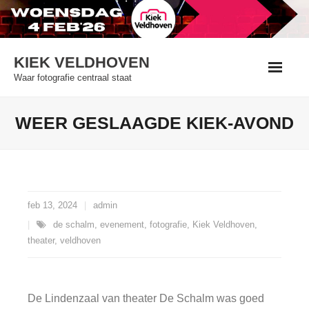
Skip
to
content
KIEK VELDHOVEN
Waar fotografie centraal staat
WEER GESLAAGDE KIEK-AVOND
feb 13, 2024
admin
de schalm
,
evenement
,
fotografie
,
Kiek Veldhoven
,
theater
,
veldhoven
De Lindenzaal van theater De Schalm was goed